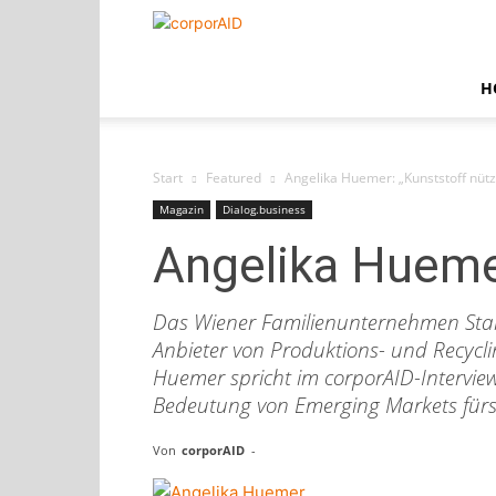
corporAID
H
Start
Featured
Angelika Huemer: „Kunststoff nütz
Magazin
Dialog.business
Angelika Huemer
Das Wiener Familienunternehmen Starli
Anbieter von Produktions- und Recyclin
Huemer spricht im corporAID-Intervie
Bedeutung von Emerging Markets fürs
Von
corporAID
-