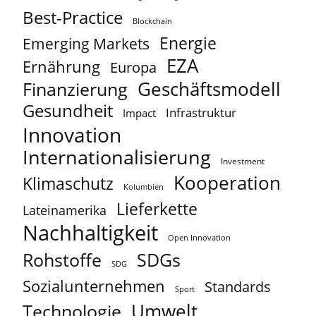
Best-Practice
Blockchain
Energie
Emerging Markets
EZA
Ernährung
Europa
Geschäftsmodell
Finanzierung
Gesundheit
Infrastruktur
Impact
Innovation
Internationalisierung
Investment
Kooperation
Klimaschutz
Kolumbien
Lieferkette
Lateinamerika
Nachhaltigkeit
Open Innovation
Rohstoffe
SDGs
SDG
Sozialunternehmen
Standards
Sport
Umwelt
Technologie