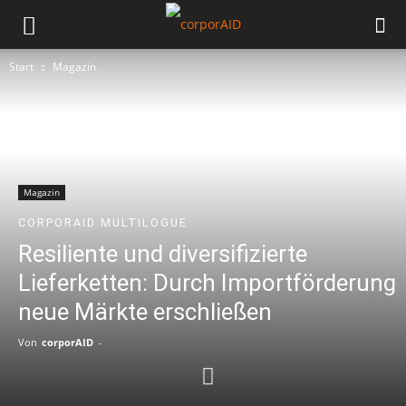
Start
Magazin
Magazin
CORPORAID MULTILOGUE
Resiliente und diversifizierte
Lieferketten: Durch Importförderung
neue Märkte erschließen
Von
corporAID
-