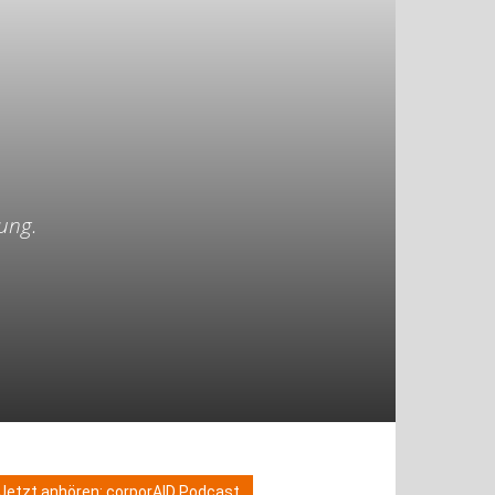
lung.
Jetzt anhören: corporAID Podcast