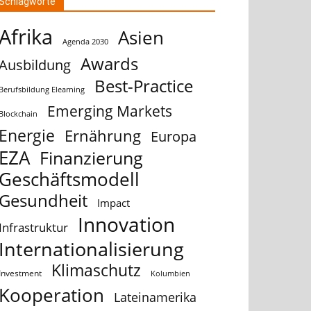
Schlagworte
Afrika
Asien
Agenda 2030
Awards
Ausbildung
Best-Practice
Berufsbildung Elearning
Emerging Markets
Blockchain
Energie
Ernährung
Europa
EZA
Finanzierung
Geschäftsmodell
Gesundheit
Impact
Innovation
Infrastruktur
Internationalisierung
Klimaschutz
Investment
Kolumbien
Kooperation
Lateinamerika