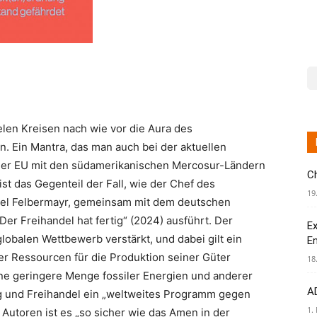
elen Kreisen nach wie vor die Aura des
 Ein Mantra, das man auch bei der aktuellen
er EU mit den südamerikanischen Mercosur-Ländern
C
t das Gegenteil der Fall, wie der Chef des
19
riel Felbermayr, gemeinsam mit dem deutschen
r Freihandel hat fertig“ (2024) ausführt. Der
Ex
lobalen Wettbewerb verstärkt, und dabei gilt ein
E
er Ressourcen für die Produktion seiner Güter
18
r eine geringere Menge fossiler Energien und anderer
AD
ng und Freihandel ein „weltweites Programm gegen
1.
utoren ist es „so sicher wie das Amen in der