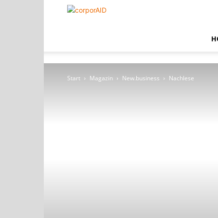
corporAID
H
Start
Magazin
New.business
Nachlese