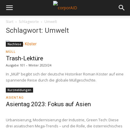
Start
Schlagworte
Umwelt
Schlagwort: Umwelt
Nachlese
MÜLL
Trash-Lektüre
Ausgabe 101 – Winter 2023/24
In „Müll“ begibt sich der deutsche Historiker Roman Köster auf eine
spannende Reise durch die globale Müllgeschichte.
Kurzmeldungen
ASIENTAG
Asientag 2023: Fokus auf Asien
Urbanisierung, Modernisierung der Industrie, Green Tech: Diese
drei asiatischen Mega-Trends – und die Rolle, die österreichisches