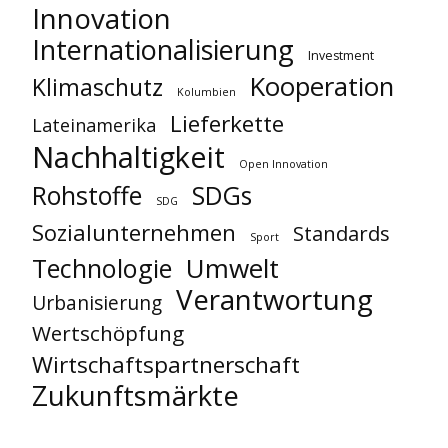
Innovation
Internationalisierung
Investment
Kooperation
Klimaschutz
Kolumbien
Lieferkette
Lateinamerika
Nachhaltigkeit
Open Innovation
Rohstoffe
SDGs
SDG
Sozialunternehmen
Standards
Sport
Umwelt
Technologie
Verantwortung
Urbanisierung
Wertschöpfung
Wirtschaftspartnerschaft
Zukunftsmärkte