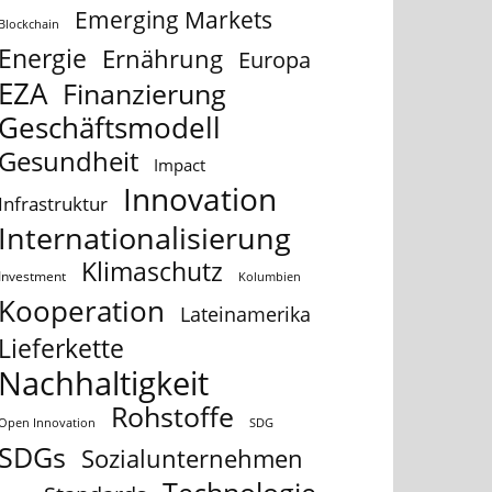
Emerging Markets
Blockchain
Energie
Ernährung
Europa
EZA
Finanzierung
Geschäftsmodell
Gesundheit
Impact
Innovation
Infrastruktur
Internationalisierung
Klimaschutz
Investment
Kolumbien
Kooperation
Lateinamerika
Lieferkette
Nachhaltigkeit
Rohstoffe
Open Innovation
SDG
SDGs
Sozialunternehmen