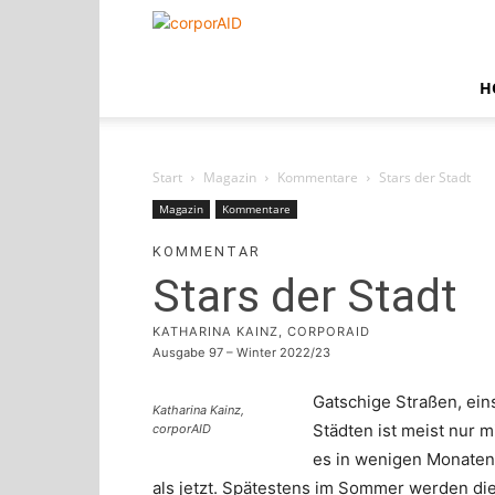
corporAID
H
Start
Magazin
Kommentare
Stars der Stadt
Magazin
Kommentare
KOMMENTAR
Stars der Stadt
KATHARINA KAINZ, CORPORAID
Ausgabe 97 – Winter 2022/23
Gatschige Straßen, ein
Katharina Kainz,
Städten ist meist nur m
corporAID
es in wenigen Monaten
als jetzt. Spätestens im Sommer werden di