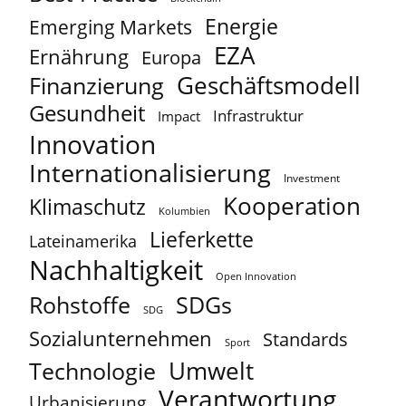
Energie
Emerging Markets
EZA
Ernährung
Europa
Geschäftsmodell
Finanzierung
Gesundheit
Infrastruktur
Impact
Innovation
Internationalisierung
Investment
Kooperation
Klimaschutz
Kolumbien
Lieferkette
Lateinamerika
Nachhaltigkeit
Open Innovation
Rohstoffe
SDGs
SDG
Sozialunternehmen
Standards
Sport
Umwelt
Technologie
Verantwortung
Urbanisierung