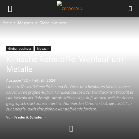
Start
Magazin
Global.business
Global.business
Magazin
Kritische Rohstoffe: Wettlauf um
Metalle
Ausgabe 102 – Frühjahr 2024
Lithium, Nickel, Seltene Erden und Co: Diese unscheinbaren Metalle haben
aktuell ihren großen Auftritt. Für Elektroautos oder Windturbinen braucht es
eine Vielzahl der Rohstoffe, die als kritisch eingestuft werden, weil der Abbau
geografisch stark konzentriert ist. Nun werden Stimmen laut, die zusätzlich
zur Energie- auch eine globale Rohstoffwende fordern.
Von
Frederik Schäfer
-