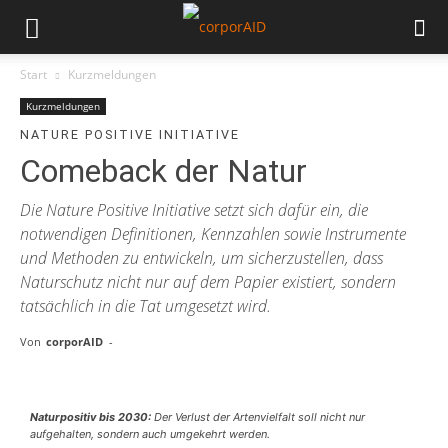
Start
Kurzmeldungen
Kurzmeldungen
NATURE POSITIVE INITIATIVE
Comeback der Natur
Die Nature Positive Initiative setzt sich dafür ein, die
notwendigen Definitionen, Kennzahlen sowie Instrumente
und Methoden zu entwickeln, um sicherzustellen, dass
Naturschutz nicht nur auf dem Papier existiert, sondern
tatsächlich in die Tat umgesetzt wird.
Von
corporAID
-
Naturpositiv bis 2030:
Der Verlust der Artenvielfalt soll nicht nur
aufgehalten, sondern auch umgekehrt werden.