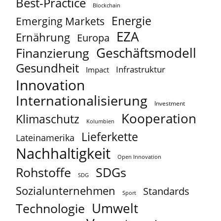
Best-Practice
Blockchain
Energie
Emerging Markets
EZA
Ernährung
Europa
Geschäftsmodell
Finanzierung
Gesundheit
Infrastruktur
Impact
Innovation
Internationalisierung
Investment
Kooperation
Klimaschutz
Kolumbien
Lieferkette
Lateinamerika
Nachhaltigkeit
Open Innovation
Rohstoffe
SDGs
SDG
Sozialunternehmen
Standards
Sport
Umwelt
Technologie