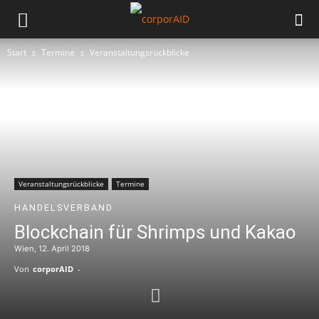
Start
Termine
Veranstaltungsrückblicke
Veranstaltungsrückblicke
Termine
HANDELSVERBAND
Blockchain für Shrimps und Kakao
Wien, 12. April 2018
Von
corporAID
-