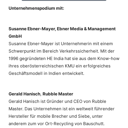
Unternehmenspodium mit:
Susanne Ebner-Mayer, Ebner Media & Management
GmbH
Susanne Ebner-Mayer
ist
Unternehmerin mit einem
Schwerpunkt
im
Bereich Verkehrssicherheit
.
Mit der
1996 ge
g
ründeten
HE
India
hat
sie aus dem
Know-how
ihres
oberösterreichischen KMU
ein erfolgreiches
Geschäftsmodell in Indien
entwickelt
.
Gerald Hanisch
,
Rubble Master
Gerald Hanisch ist
Gründer und
CEO von Rubble
Maste
r
. Das Unternehmen ist ein
weltweit
führender
Hersteller
für mobile Brecher und Siebe
, unter
anderem
zum vor Ort-Re
cycling von Bauschutt
.