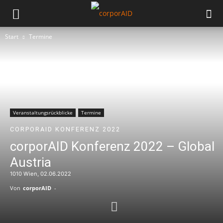
Start
Termine
Veranstaltungsrückblicke
Termine
CORPORAID KONFERENZ 2022
corporAID Konferenz 2022 – Global
Austria
1010 Wien, 02.06.2022
Von
corporAID
-