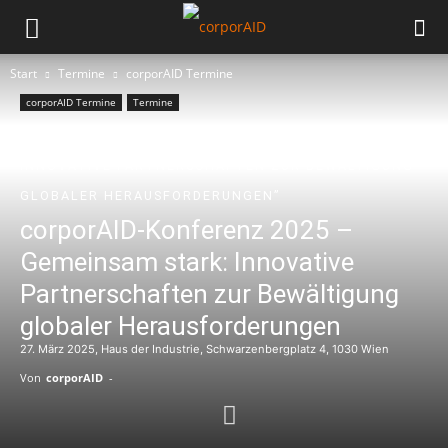
Start
Termine
corporAID Termine
corporAID Termine
Termine
CORPORAID-KONFERENZ 2025: “GEMEINSAM STARK:
INNOVATIVE PARTNERSCHAFTEN ZUR BEWÄLTIGUNG
GLOBALER HERAUSFORDERUNGEN”
corporAID-Konferenz 2025 –
Gemeinsam stark: Innovative
Partnerschaften zur Bewältigung
globaler Herausforderungen
27. März 2025, Haus der Industrie, Schwarzenbergplatz 4, 1030 Wien
Von
corporAID
-