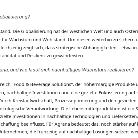
lobalisierung
?
and. Die Globalisierung hat der westlichen Welt und auch Österr
or für Wachstum und Wohlstand. Um diesen weiterhin zu sichern u
leichzeitig zeigt sich, dass strategische Abhängigkeiten – etwa in 
abilität und Resilienz zu gewährleisten.
na, und wie lässt sich nachhaltiges Wachstum realisieren?
reich „Food & Beverage Solutions“, der höhermargige Produkte u
ngen, nachhaltige Investitionen und eine gezielte Fokussierung 
urch Kreislaufwirtschaft, Prozessoptimierung und den gezielten 
ökologische Verant
wortung.
Die Lebensmittelproduktion ist ein S
zielte Investitionen in nachhaltige Technologien und Lieferketten
schaffung beeinflusst. Für Agrana bedeutet das, noch stärker auf 
nternehmen, die frühzeitig auf nachhaltige Lösungen setzen, werd