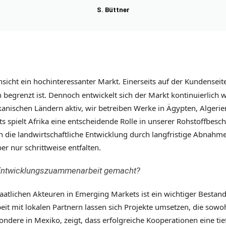
S. Büttner
insicht ein hochinteressanter Markt. Einerseits auf der Kundenseit
 begrenzt ist. Dennoch entwickelt sich der Markt kontinuierlich w
rikanischen Ländern aktiv, wir betreiben Werke in Ägypten, Alger
s spielt Afrika eine entscheidende Rolle in unserer Rohstoffbesc
die landwirtschaftliche Entwicklung durch langfristige Abnahme
er nur schrittweise entfalten.
 Entwicklungszuammenarbeit gemacht?
atlichen Akteuren in Emerging Markets ist ein wichtiger Bestandt
 mit lokalen Partnern lassen sich Projekte umsetzen, die sowohl 
sondere in Mexiko, zeigt, dass erfolgreiche Kooperationen eine t