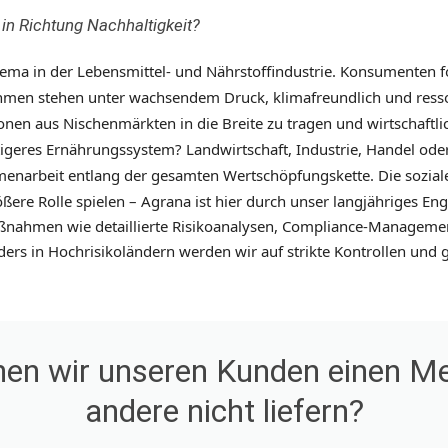
 in Richtung Nachhaltigkeit
?
 Thema in der Lebensmittel- und Nährstoffindustrie. Konsumenten
ehmen stehen unter wachsendem Druck, klimafreundlich und res
onen aus Nischenmärkten in die Breite zu tragen und wirtschaftlic
ltigeres Ernährungssystem? Landwirtschaft, Industrie, Handel od
menarbeit entlang der gesamten Wertschöpfungskette.
Die sozia
ßere Rolle spielen – Agrana ist hier durch unser langjähriges En
t Maßnahmen wie detaillierte Risikoanalysen, Compliance-Managem
 in Hochrisikoländern werden wir auf strikte Kontrollen und ge
nnen wir unseren Kunden einen Me
andere nicht liefern?