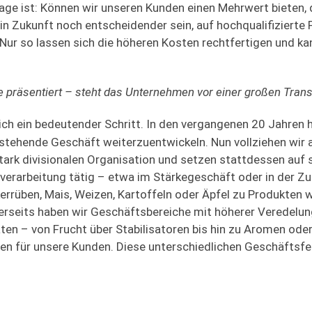
ge ist: Können wir unseren Kunden einen Mehrwert bieten, d
 in Zukunft noch entscheidender sein, auf hochqualifizierte 
Nur so lassen sich die höheren Kosten rechtfertigen und kan
e präsentiert – steht das Unternehmen vor einer großen Tran
lich ein bedeutender Schritt. In den vergangenen 20 Jahren 
estehende Geschäft weiterzuentwickeln. Nun vollziehen wir 
stark divisionalen Organisation und setzen stattdessen auf
ffverarbeitung tätig – etwa im Stärkegeschäft oder in der Z
rrüben, Mais, Weizen, Kartoffeln oder Äpfel zu Produkten w
erseits haben wir Geschäftsbereiche mit höherer Veredelun
aten – von Frucht über Stabilisatoren bis hin zu Aromen o
n für unsere Kunden. Diese unterschiedlichen Geschäftsfe