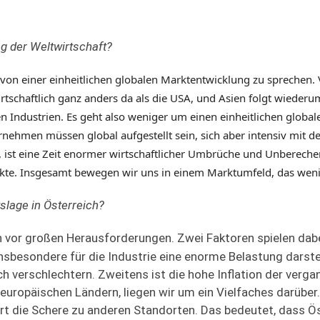
ng der Weltwirtschaft?
, von einer einheitlichen globalen Marktentwicklung zu spreche
wirtschaftlich ganz anders da als die USA, und Asien folgt wiede
 Industrien. Es geht also weniger um einen einheitlichen global
rnehmen müssen global aufgestellt sein, sich aber intensiv mit 
n, ist eine Zeit enormer wirtschaftlicher Umbrüche und Unbereche
kte. Insgesamt bewegen wir uns in einem Marktumfeld, das wenige
tslage in Österreich
?
h vor großen Herausforderungen. Zwei Faktoren spielen dabei
insbesondere für die Industrie eine enorme Belastung darst
ch verschlechtern. Zweitens ist die hohe Inflation der verg
uropäischen Ländern, liegen wir um ein Vielfaches darüber. 
rt die Schere zu anderen Standorten.
Das bedeutet, dass Ös