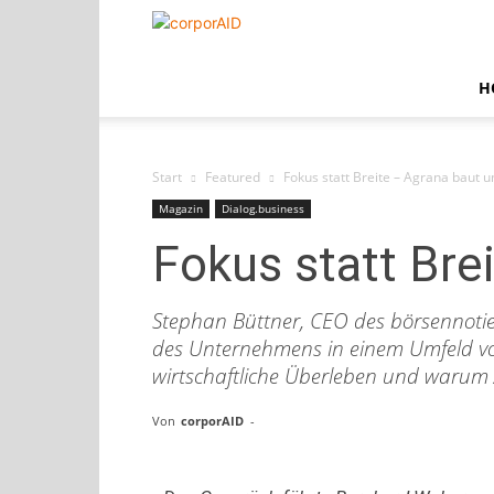
corporAID
H
Start
Featured
Fokus statt Breite – Agrana baut 
Magazin
Dialog.business
Fokus statt Bre
Stephan Büttner, CEO des börsennotie
des Unternehmens in einem Umfeld vol
wirtschaftliche Überleben und warum A
Von
corporAID
-