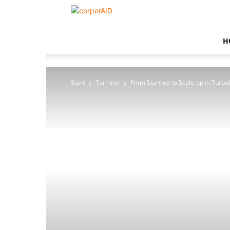
corporAID
H
Start
Termine
From Start-up to Scale-up in Turbu