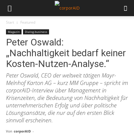
Start
Featured
Magazin
Dialog.business
Peter Oswald:
„Nachhaltigkeit bedarf keiner
Kosten-Nutzen-Analyse.“
Peter Oswald, CEO der weltweit tätigen Mayr-
Melnhof Karton AG – kurz MM Gruppe – spricht im
corporAID-Interview über Management in
Krisenzeiten, die Bedeutung von Nachhaltigkeit für
unternehmerischen Erfolg und über politische
Lösungsansätze, die nur auf den ersten Blick
sinnvoll erscheinen.
Von
corporAID
-