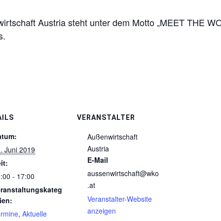
wirtschaft Austria steht unter dem Motto „MEET THE WO
s.
AILS
VERANSTALTER
atum:
Außenwirtschaft
Austria
. Juni 2019
E-Mail
it:
aussenwirtschaft@wko
:00 - 17:00
.at
ranstaltungskateg
Veranstalter-Website
ien:
anzeigen
rmine
,
Aktuelle