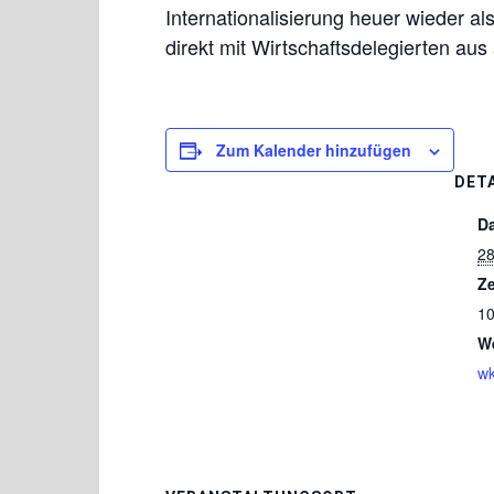
Internationalisierung heuer wieder al
direkt mit Wirtschaftsdelegierten aus
Zum Kalender hinzufügen
DET
D
28
Ze
10
We
wk