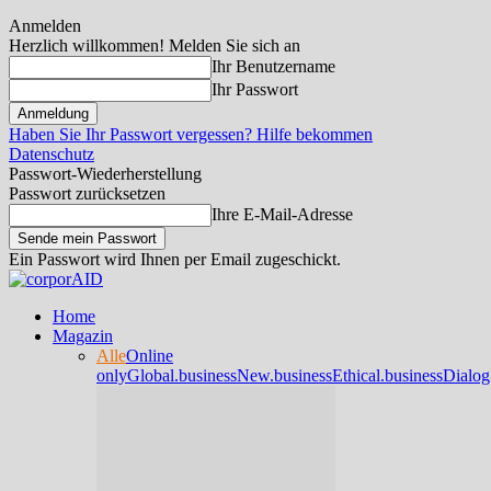
Anmelden
Herzlich willkommen! Melden Sie sich an
Ihr Benutzername
Ihr Passwort
Haben Sie Ihr Passwort vergessen? Hilfe bekommen
Datenschutz
Passwort-Wiederherstellung
Passwort zurücksetzen
Ihre E-Mail-Adresse
Ein Passwort wird Ihnen per Email zugeschickt.
Home
Magazin
Alle
Online
only
Global.business
New.business
Ethical.business
Dialog