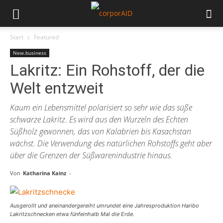
Start
Featured
New.business
Lakritz: Ein Rohstoff, der die
Welt entzweit
Kaum ein Lebensmittel polarisiert so sehr wie das süße
schwarze Lakritz. Es wird aus den Wurzeln des Echten
Süßholz gewonnen, das von Kalabrien bis Kasachstan
wächst. Die Verwendung des natürlichen Rohstoffs geht aber
über die Grenzen der Süßwarenindustrie hinaus.
Von
Katharina Kainz
-
Ausgerollt und aneinandergereiht umrundet eine Jahresproduktion Haribo
Lakritzschnecken etwa fünfeinhalb Mal die Erde.