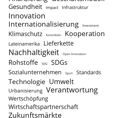
Gesundheit
Infrastruktur
Impact
Innovation
Internationalisierung
Investment
Kooperation
Klimaschutz
Kolumbien
Lieferkette
Lateinamerika
Nachhaltigkeit
Open Innovation
Rohstoffe
SDGs
SDG
Sozialunternehmen
Standards
Sport
Umwelt
Technologie
Verantwortung
Urbanisierung
Wertschöpfung
Wirtschaftspartnerschaft
Zukunftsmärkte