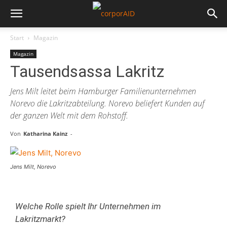
Start
Magazin
Magazin
Tausendsassa Lakritz
Jens Milt leitet beim Hamburger Familienunternehmen
Norevo die Lakritzabteilung. Norevo beliefert Kunden auf
der ganzen Welt mit dem Rohstoff.
Von
Katharina Kainz
-
Jens Milt, Norevo
Welche Rolle spielt Ihr Unternehmen im
Lakritzmarkt?