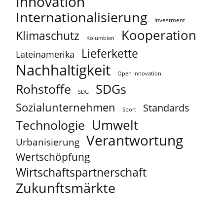
Innovation
Internationalisierung
Investment
Kooperation
Klimaschutz
Kolumbien
Lieferkette
Lateinamerika
Nachhaltigkeit
Open Innovation
Rohstoffe
SDGs
SDG
Sozialunternehmen
Standards
Sport
Umwelt
Technologie
Verantwortung
Urbanisierung
Wertschöpfung
Wirtschaftspartnerschaft
Zukunftsmärkte