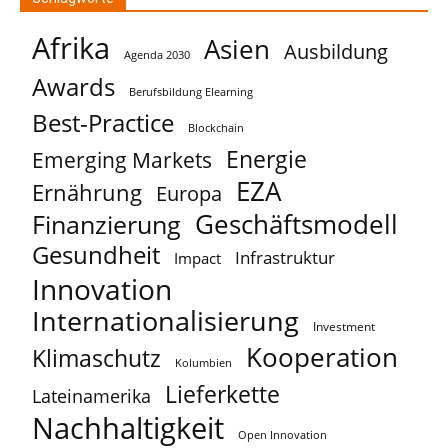
Afrika
Asien
Ausbildung
Agenda 2030
Awards
Berufsbildung Elearning
Best-Practice
Blockchain
Energie
Emerging Markets
EZA
Ernährung
Europa
Geschäftsmodell
Finanzierung
Gesundheit
Infrastruktur
Impact
Innovation
Internationalisierung
Investment
Kooperation
Klimaschutz
Kolumbien
Lieferkette
Lateinamerika
Nachhaltigkeit
Open Innovation