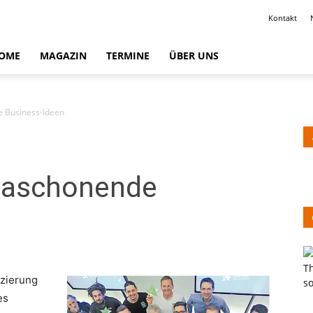
Kontakt
OME
MAGAZIN
TERMINE
ÜBER UNS
e Business-Ideen
maschonende
izierung
es