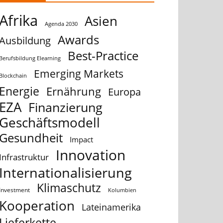
Afrika
Asien
Agenda 2030
Awards
Ausbildung
Best-Practice
Berufsbildung Elearning
Emerging Markets
Blockchain
Energie
Ernährung
Europa
EZA
Finanzierung
Geschäftsmodell
Gesundheit
Impact
Innovation
Infrastruktur
Internationalisierung
Klimaschutz
Investment
Kolumbien
Kooperation
Lateinamerika
Lieferkette