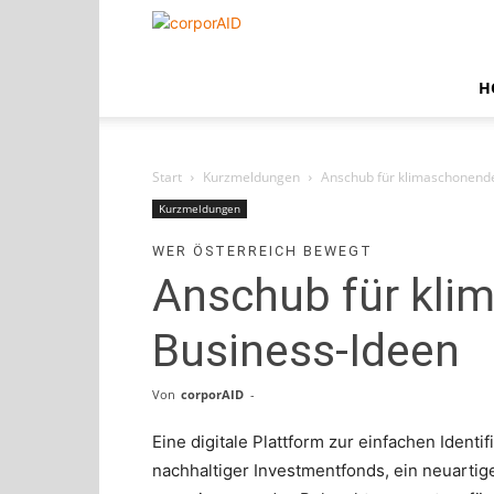
corporAID
H
Start
Kurzmeldungen
Anschub für klimaschonend
Kurzmeldungen
WER ÖSTERREICH BEWEGT
Anschub für kli
Business-Ideen
Von
corporAID
-
Eine digitale Plattform zur einfachen Identif
nachhaltiger Investmentfonds, ein neuartig