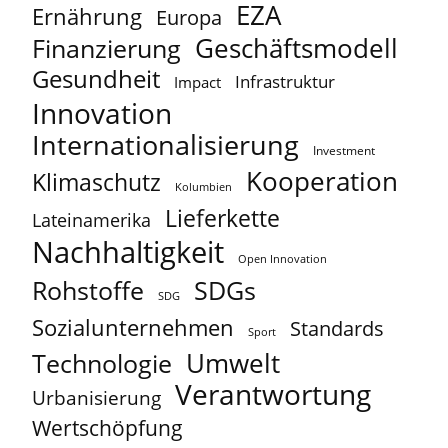
EZA
Ernährung
Europa
Geschäftsmodell
Finanzierung
Gesundheit
Infrastruktur
Impact
Innovation
Internationalisierung
Investment
Kooperation
Klimaschutz
Kolumbien
Lieferkette
Lateinamerika
Nachhaltigkeit
Open Innovation
Rohstoffe
SDGs
SDG
Sozialunternehmen
Standards
Sport
Umwelt
Technologie
Verantwortung
Urbanisierung
Wertschöpfung