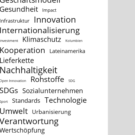
Gesundheit
Impact
Innovation
Infrastruktur
Internationalisierung
Klimaschutz
Investment
Kolumbien
Kooperation
Lateinamerika
Lieferkette
Nachhaltigkeit
Rohstoffe
Open Innovation
SDG
SDGs
Sozialunternehmen
Technologie
Standards
Sport
Umwelt
Urbanisierung
Verantwortung
Wertschöpfung