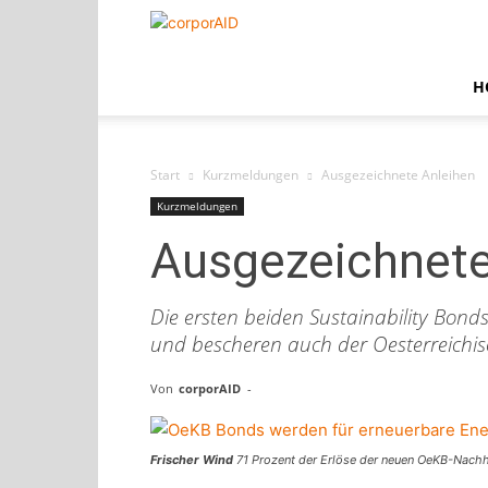
corporAID
H
Start
Kurzmeldungen
Ausgezeichnete Anleihen
Kurzmeldungen
Ausgezeichnete
Die ersten beiden Sustainability Bond
und bescheren auch der Oesterreichisc
Von
corporAID
-
Frischer Wind
71 Prozent der Erlöse der neuen OeKB-Nachh