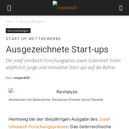
Start
Kurzmeldungen
Kurzmeldungen
START-UP WETTBEWERBE
Ausgezeichnete Start-ups
Der Josef Umdasch Forschungspreis sowie Greenstart holen
alljährlich junge und innovative Start-ups auf die Bühne.
Von
corporAID
-
Revitalisiert die Baubranche: Revitalyze-Gründer David Plaseller
Heimsieg bei der diesjährigen Ausgabe des
Josef
Umdasch Forschungspreises
: Das österreichische