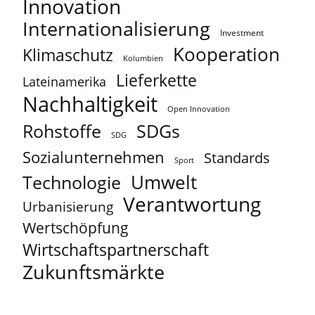
Innovation
Internationalisierung
Investment
Kooperation
Klimaschutz
Kolumbien
Lieferkette
Lateinamerika
Nachhaltigkeit
Open Innovation
Rohstoffe
SDGs
SDG
Sozialunternehmen
Standards
Sport
Umwelt
Technologie
Verantwortung
Urbanisierung
Wertschöpfung
Wirtschaftspartnerschaft
Zukunftsmärkte