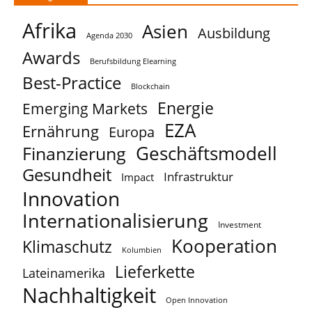
Afrika
Asien
Ausbildung
Agenda 2030
Awards
Berufsbildung Elearning
Best-Practice
Blockchain
Energie
Emerging Markets
EZA
Ernährung
Europa
Geschäftsmodell
Finanzierung
Gesundheit
Infrastruktur
Impact
Innovation
Internationalisierung
Investment
Kooperation
Klimaschutz
Kolumbien
Lieferkette
Lateinamerika
Nachhaltigkeit
Open Innovation