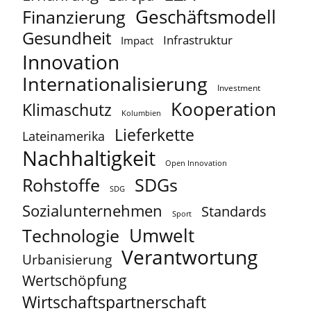
Geschäftsmodell
Finanzierung
Gesundheit
Infrastruktur
Impact
Innovation
Internationalisierung
Investment
Kooperation
Klimaschutz
Kolumbien
Lieferkette
Lateinamerika
Nachhaltigkeit
Open Innovation
Rohstoffe
SDGs
SDG
Sozialunternehmen
Standards
Sport
Umwelt
Technologie
Verantwortung
Urbanisierung
Wertschöpfung
Wirtschaftspartnerschaft