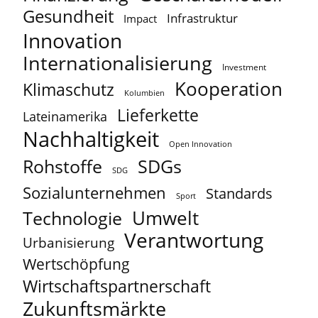
Gesundheit
Infrastruktur
Impact
Innovation
Internationalisierung
Investment
Kooperation
Klimaschutz
Kolumbien
Lieferkette
Lateinamerika
Nachhaltigkeit
Open Innovation
Rohstoffe
SDGs
SDG
Sozialunternehmen
Standards
Sport
Umwelt
Technologie
Verantwortung
Urbanisierung
Wertschöpfung
Wirtschaftspartnerschaft
Zukunftsmärkte