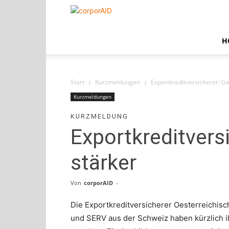
corporAID
H
Start
Kurzmeldungen
Exportkreditversicherer: 
Kurzmeldungen
KURZMELDUNG
Exportkreditver
stärker
Von
corporAID
-
Die Exportkreditversicherer Oesterreichis
und SERV aus der Schweiz haben kürzlich i