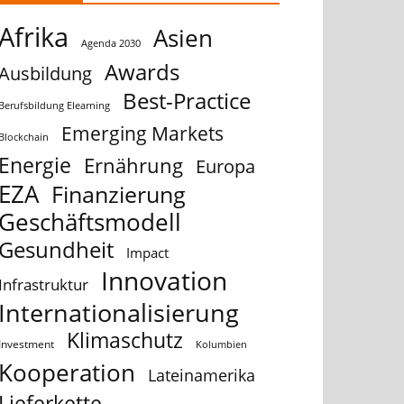
Afrika
Asien
Agenda 2030
Awards
Ausbildung
Best-Practice
Berufsbildung Elearning
Emerging Markets
Blockchain
Energie
Ernährung
Europa
EZA
Finanzierung
Geschäftsmodell
Gesundheit
Impact
Innovation
Infrastruktur
Internationalisierung
Klimaschutz
Investment
Kolumbien
Kooperation
Lateinamerika
Lieferkette