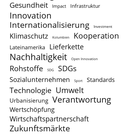
Gesundheit
Infrastruktur
Impact
Innovation
Internationalisierung
Investment
Kooperation
Klimaschutz
Kolumbien
Lieferkette
Lateinamerika
Nachhaltigkeit
Open Innovation
Rohstoffe
SDGs
SDG
Sozialunternehmen
Standards
Sport
Umwelt
Technologie
Verantwortung
Urbanisierung
Wertschöpfung
Wirtschaftspartnerschaft
Zukunftsmärkte