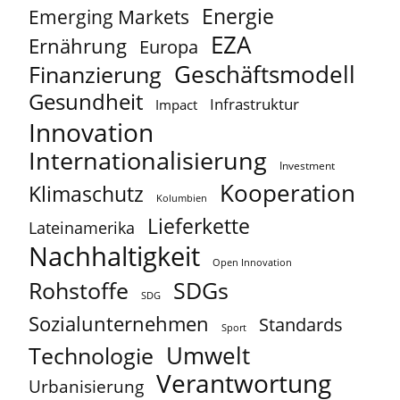
Energie
Emerging Markets
EZA
Ernährung
Europa
Geschäftsmodell
Finanzierung
Gesundheit
Infrastruktur
Impact
Innovation
Internationalisierung
Investment
Kooperation
Klimaschutz
Kolumbien
Lieferkette
Lateinamerika
Nachhaltigkeit
Open Innovation
Rohstoffe
SDGs
SDG
Sozialunternehmen
Standards
Sport
Umwelt
Technologie
Verantwortung
Urbanisierung