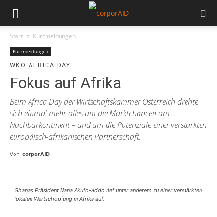
Start
Kurzmeldungen
Kurzmeldungen
WKÖ AFRICA DAY
Fokus auf Afrika
Beim Africa Day der Wirtschaftskammer Österreich drehte
sich einmal mehr alles um die Marktchancen am
Nachbarkontinent – und um die Potenziale einer verstärkten
europäisch-afrikanischen Partnerschaft.
Von
corporAID
-
Ghanas Präsident Nana Akufo-Addo rief unter anderem zu einer verstärkten
lokalen Wertschöpfung in Afrika auf.