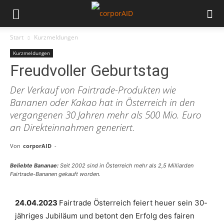
Start
Kurzmeldungen
Kurzmeldungen
Freudvoller Geburtstag
Der Verkauf von Fairtrade-Produkten wie
Bananen oder Kakao hat in Österreich in den
vergangenen 30 Jahren mehr als 500 Mio. Euro
an Direkteinnahmen generiert.
Von
corporAID
-
Beliebte Bananae:
Seit 2002 sind in Österreich mehr als 2,5 Milliarden
Fairtrade-Bananen gekauft worden.
24.04.2023
Fairtrade Österreich feiert heuer sein 30-
jähriges Jubiläum und betont den Erfolg des fairen