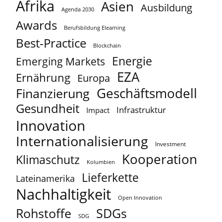
Afrika
Asien
Ausbildung
Agenda 2030
Awards
Berufsbildung Elearning
Best-Practice
Blockchain
Energie
Emerging Markets
EZA
Ernährung
Europa
Geschäftsmodell
Finanzierung
Gesundheit
Infrastruktur
Impact
Innovation
Internationalisierung
Investment
Kooperation
Klimaschutz
Kolumbien
Lieferkette
Lateinamerika
Nachhaltigkeit
Open Innovation
Rohstoffe
SDGs
SDG