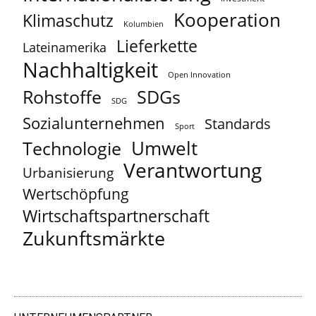
Kooperation
Klimaschutz
Kolumbien
Lieferkette
Lateinamerika
Nachhaltigkeit
Open Innovation
Rohstoffe
SDGs
SDG
Sozialunternehmen
Standards
Sport
Umwelt
Technologie
Verantwortung
Urbanisierung
Wertschöpfung
Wirtschaftspartnerschaft
Zukunftsmärkte