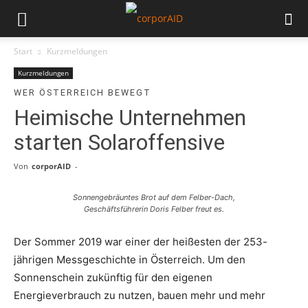
Start
Kurzmeldungen
Kurzmeldungen
WER ÖSTERREICH BEWEGT
Heimische Unternehmen
starten Solaroffensive
Von
corporAID
-
Sonnengebräuntes Brot auf dem Felber-Dach,
Geschäftsführerin Doris Felber freut es.
Der Sommer 2019 war einer der heißesten der 253-
jährigen Messgeschichte in Österreich. Um den
Sonnenschein zukünftig für den eigenen
Energieverbrauch zu nutzen, bauen mehr und mehr