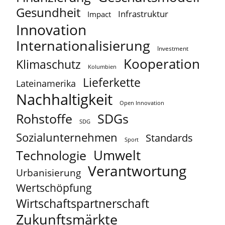
Gesundheit
Infrastruktur
Impact
Innovation
Internationalisierung
Investment
Kooperation
Klimaschutz
Kolumbien
Lieferkette
Lateinamerika
Nachhaltigkeit
Open Innovation
Rohstoffe
SDGs
SDG
Sozialunternehmen
Standards
Sport
Umwelt
Technologie
Verantwortung
Urbanisierung
Wertschöpfung
Wirtschaftspartnerschaft
Zukunftsmärkte