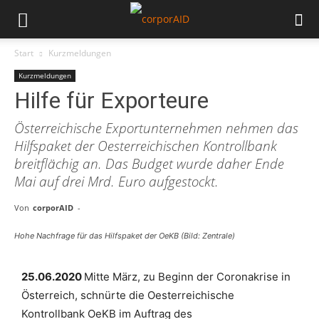
Start
Kurzmeldungen
Kurzmeldungen
Hilfe für Exporteure
Österreichische Exportunternehmen nehmen das
Hilfspaket der Oesterreichischen Kontrollbank
breitflächig an. Das Budget wurde daher Ende
Mai auf drei Mrd. Euro aufgestockt.
Von
corporAID
-
Hohe Nachfrage für das Hilfspaket der OeKB (Bild: Zentrale)
25.06.2020
Mitte März, zu Beginn der Coronakrise in
Österreich, schnürte die Oesterreichische
Kontrollbank OeKB im Auftrag des