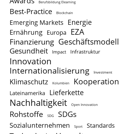
Awards
Berufsbildung Elearning
Best-Practice
Blockchain
Energie
Emerging Markets
EZA
Ernährung
Europa
Geschäftsmodell
Finanzierung
Gesundheit
Infrastruktur
Impact
Innovation
Internationalisierung
Investment
Kooperation
Klimaschutz
Kolumbien
Lieferkette
Lateinamerika
Nachhaltigkeit
Open Innovation
Rohstoffe
SDGs
SDG
Sozialunternehmen
Standards
Sport