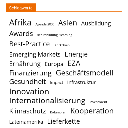
Schlagworte
Afrika
Asien
Ausbildung
Agenda 2030
Awards
Berufsbildung Elearning
Best-Practice
Blockchain
Energie
Emerging Markets
EZA
Ernährung
Europa
Geschäftsmodell
Finanzierung
Gesundheit
Infrastruktur
Impact
Innovation
Internationalisierung
Investment
Kooperation
Klimaschutz
Kolumbien
Lieferkette
Lateinamerika