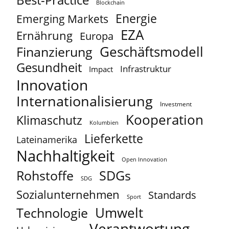
Best-Practice
Blockchain
Energie
Emerging Markets
EZA
Ernährung
Europa
Geschäftsmodell
Finanzierung
Gesundheit
Infrastruktur
Impact
Innovation
Internationalisierung
Investment
Kooperation
Klimaschutz
Kolumbien
Lieferkette
Lateinamerika
Nachhaltigkeit
Open Innovation
Rohstoffe
SDGs
SDG
Sozialunternehmen
Standards
Sport
Umwelt
Technologie
Verantwortung