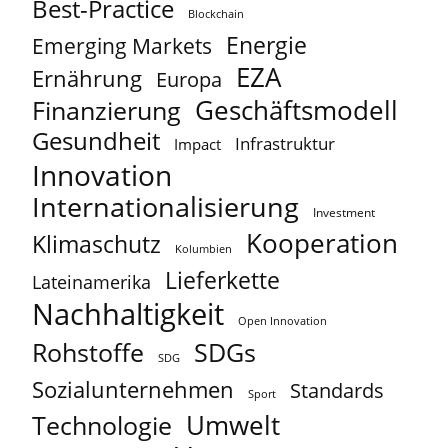
Best-Practice
Blockchain
Energie
Emerging Markets
EZA
Ernährung
Europa
Geschäftsmodell
Finanzierung
Gesundheit
Infrastruktur
Impact
Innovation
Internationalisierung
Investment
Kooperation
Klimaschutz
Kolumbien
Lieferkette
Lateinamerika
Nachhaltigkeit
Open Innovation
Rohstoffe
SDGs
SDG
Sozialunternehmen
Standards
Sport
Umwelt
Technologie