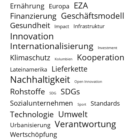
EZA
Ernährung
Europa
Geschäftsmodell
Finanzierung
Gesundheit
Infrastruktur
Impact
Innovation
Internationalisierung
Investment
Kooperation
Klimaschutz
Kolumbien
Lieferkette
Lateinamerika
Nachhaltigkeit
Open Innovation
Rohstoffe
SDGs
SDG
Sozialunternehmen
Standards
Sport
Umwelt
Technologie
Verantwortung
Urbanisierung
Wertschöpfung