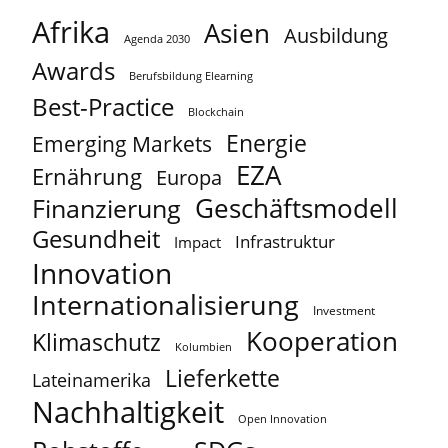
Afrika
Asien
Ausbildung
Agenda 2030
Awards
Berufsbildung Elearning
Best-Practice
Blockchain
Energie
Emerging Markets
EZA
Ernährung
Europa
Geschäftsmodell
Finanzierung
Gesundheit
Infrastruktur
Impact
Innovation
Internationalisierung
Investment
Kooperation
Klimaschutz
Kolumbien
Lieferkette
Lateinamerika
Nachhaltigkeit
Open Innovation