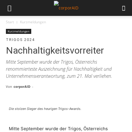
Start
Kurzmeldungen
Kurzmeldungen
TRIGOS 2024
Nachhaltigkeitsvorreiter
Mitte September wurde der Trigos, Österreichs
renommierteste Auszeichnung für Nachhaltigkeit und
Unternehmensverantwortung, zum 21. Mal verliehen.
Von
corporAID
-
Die stolzen Sieger des heurigen Trigos-Awards.
Mitte September wurde der Trigos, Österreichs