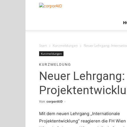
corporAID
H
Start
Kurzmeldungen
Neuer Lehrgang: Internatio
Kurzmeldungen
KURZMELDUNG
Neuer Lehrgang: 
Projektentwickl
Von
corporAID
-
Mit dem neuen Lehrgang „Internationale
Projektentwicklung“ reagieren die FH Wien