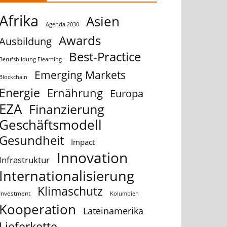
Afrika
Asien
Agenda 2030
Awards
Ausbildung
Best-Practice
Berufsbildung Elearning
Emerging Markets
Blockchain
Energie
Ernährung
Europa
EZA
Finanzierung
Geschäftsmodell
Gesundheit
Impact
Innovation
Infrastruktur
Internationalisierung
Klimaschutz
Investment
Kolumbien
Kooperation
Lateinamerika
Lieferkette