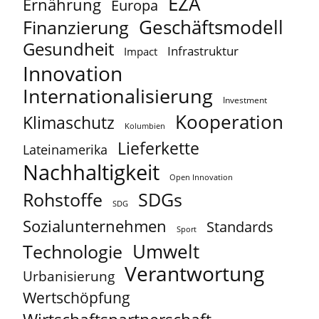
EZA
Ernährung
Europa
Geschäftsmodell
Finanzierung
Gesundheit
Infrastruktur
Impact
Innovation
Internationalisierung
Investment
Kooperation
Klimaschutz
Kolumbien
Lieferkette
Lateinamerika
Nachhaltigkeit
Open Innovation
Rohstoffe
SDGs
SDG
Sozialunternehmen
Standards
Sport
Umwelt
Technologie
Verantwortung
Urbanisierung
Wertschöpfung