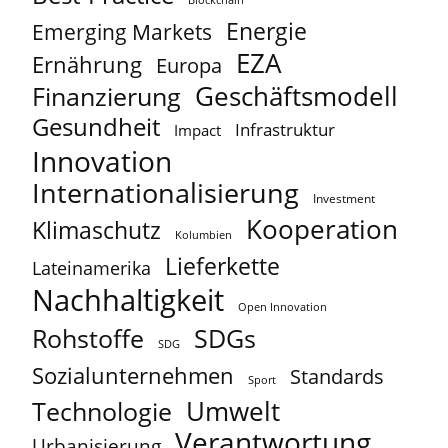
Blockchain
Energie
Emerging Markets
EZA
Ernährung
Europa
Geschäftsmodell
Finanzierung
Gesundheit
Infrastruktur
Impact
Innovation
Internationalisierung
Investment
Kooperation
Klimaschutz
Kolumbien
Lieferkette
Lateinamerika
Nachhaltigkeit
Open Innovation
Rohstoffe
SDGs
SDG
Sozialunternehmen
Standards
Sport
Umwelt
Technologie
Verantwortung
Urbanisierung