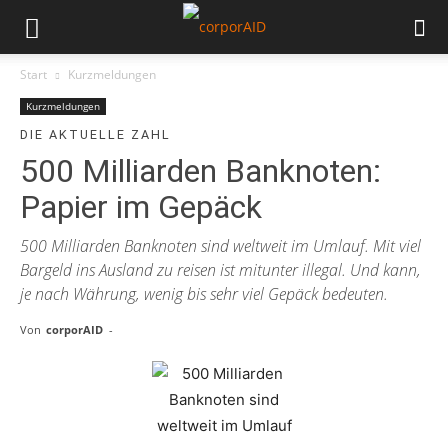
Start
Kurzmeldungen
Kurzmeldungen
DIE AKTUELLE ZAHL
500 Milliarden Banknoten:
Papier im Gepäck
500 Milliarden Banknoten sind weltweit im Umlauf. Mit viel
Bargeld ins Ausland zu reisen ist mitunter illegal. Und kann,
je nach Währung, wenig bis sehr viel Gepäck bedeuten.
Von
corporAID
-