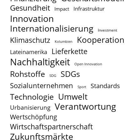
Gesundheit
Infrastruktur
Impact
Innovation
Internationalisierung
Investment
Kooperation
Klimaschutz
Kolumbien
Lieferkette
Lateinamerika
Nachhaltigkeit
Open Innovation
Rohstoffe
SDGs
SDG
Sozialunternehmen
Standards
Sport
Umwelt
Technologie
Verantwortung
Urbanisierung
Wertschöpfung
Wirtschaftspartnerschaft
Zukunftsmärkte