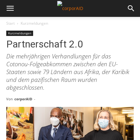
Start
Kurzmeldungen
Kurzmeldungen
Partnerschaft 2.0
Die mehrjährigen Verhandlungen für das
Cotonou-Folgeabkommen zwischen den EU-
Staaten sowie 79 Ländern aus Afrika, der Karibik
und dem pazifischen Raum wurden
abgeschlossen.
Von
corporAID
-