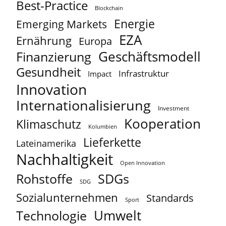
Best-Practice
Blockchain
Energie
Emerging Markets
EZA
Ernährung
Europa
Geschäftsmodell
Finanzierung
Gesundheit
Infrastruktur
Impact
Innovation
Internationalisierung
Investment
Kooperation
Klimaschutz
Kolumbien
Lieferkette
Lateinamerika
Nachhaltigkeit
Open Innovation
Rohstoffe
SDGs
SDG
Sozialunternehmen
Standards
Sport
Umwelt
Technologie