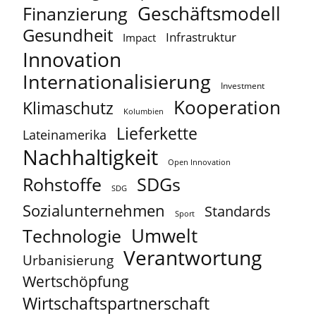
Geschäftsmodell
Finanzierung
Gesundheit
Infrastruktur
Impact
Innovation
Internationalisierung
Investment
Kooperation
Klimaschutz
Kolumbien
Lieferkette
Lateinamerika
Nachhaltigkeit
Open Innovation
Rohstoffe
SDGs
SDG
Sozialunternehmen
Standards
Sport
Umwelt
Technologie
Verantwortung
Urbanisierung
Wertschöpfung
Wirtschaftspartnerschaft