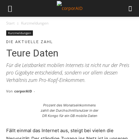
Start
Kurzmeldungen
Kurzmeldungen
DIE AKTUELLE ZAHL
Teure Daten
Für die Leistbarkeit mobilen Internets ist nicht nur der Preis
pro Gigabyte entscheidend, sondern vor allem dessen
Verhältnis zum Pro-Kopf-Einkommen.
Von
corporAID
-
Prozent des Monatseinkommens
zahlt der Durchschnittsnutzer in der
DR Kongo für ein GB mobile Daten
Fällt einmal das Internet aus, steigt bei vielen die
Nervosität: Der ständige Zugang ins Netz ist in unseren