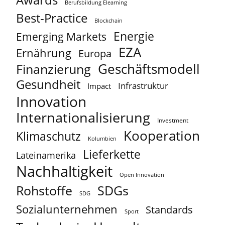
Berufsbildung Elearning
Best-Practice
Blockchain
Energie
Emerging Markets
EZA
Ernährung
Europa
Geschäftsmodell
Finanzierung
Gesundheit
Infrastruktur
Impact
Innovation
Internationalisierung
Investment
Kooperation
Klimaschutz
Kolumbien
Lieferkette
Lateinamerika
Nachhaltigkeit
Open Innovation
Rohstoffe
SDGs
SDG
Sozialunternehmen
Standards
Sport