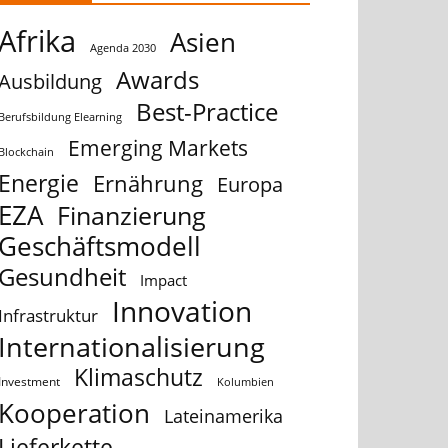
Afrika
Asien
Agenda 2030
Awards
Ausbildung
Best-Practice
Berufsbildung Elearning
Emerging Markets
Blockchain
Energie
Ernährung
Europa
EZA
Finanzierung
Geschäftsmodell
Gesundheit
Impact
Innovation
Infrastruktur
Internationalisierung
Klimaschutz
Investment
Kolumbien
Kooperation
Lateinamerika
Lieferkette