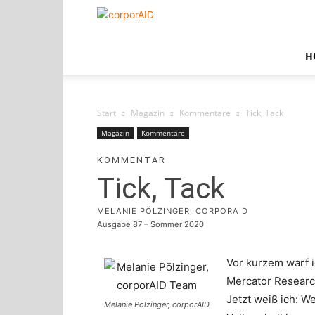
corporAID
H
Start
Magazin
Kommentare
Tick, Tack
Magazin
Kommentare
KOMMENTAR
Tick, Tack
MELANIE PÖLZINGER, CORPORAID
Ausgabe 87 – Sommer 2020
Vor kurzem warf 
Mercator Researc
Jetzt weiß ich: W
Melanie Pölzinger, corporAID