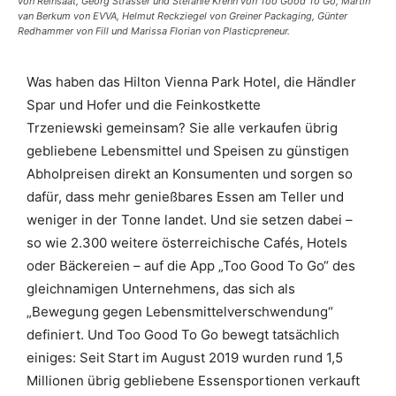
von Reinsaat, Georg Strasser und Stefanie Krenn von Too Good To Go, Martin
van Berkum von EVVA, Helmut Reckziegel von Greiner Packaging, Günter
Redhammer von Fill und Marissa Florian von Plasticpreneur.
Was haben das Hilton Vienna Park Hotel, die Händler
Spar und Hofer und die Feinkostkette
Trzeniewski
gemeinsam? Sie alle verkaufen übrig
gebliebene Lebensmittel und Speisen zu günstigen
Abholpreisen direkt an Konsumenten und sorgen so
dafür, dass mehr genießbares Essen am Teller und
weniger in der Tonne landet. Und sie setzen dabei –
so wie 2.300 weitere österreichische Cafés, Hotels
oder Bäckereien – auf die App „Too Good To Go“ des
gleichnamigen Unternehmens, das sich als
„Bewegung gegen Lebensmittelverschwendung“
definiert. Und Too Good To Go bewegt tatsächlich
einiges: Seit Start im August 2019 wurden rund 1,5
Millionen übrig gebliebene Essensportionen verkauft