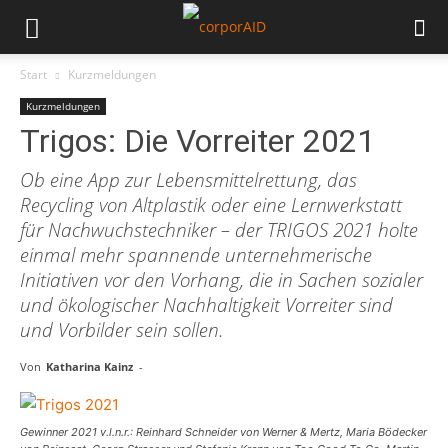
Start
Kurzmeldungen
Kurzmeldungen
Trigos: Die Vorreiter 2021
Ob eine App zur Lebensmittelrettung, das
Recycling von Altplastik oder eine Lernwerkstatt
für Nachwuchstechniker – der TRIGOS 2021 holte
einmal mehr spannende unternehmerische
Initiativen vor den Vorhang, die in Sachen sozialer
und ökologischer Nachhaltigkeit Vorreiter sind
und Vorbilder sein sollen.
Von
Katharina Kainz
-
Gewinner 2021 v.l.n.r.: Reinhard Schneider von Werner & Mertz, Maria Bödecker