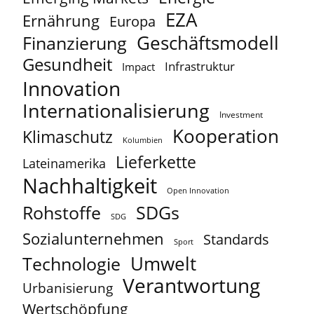
EZA
Ernährung
Europa
Geschäftsmodell
Finanzierung
Gesundheit
Infrastruktur
Impact
Innovation
Internationalisierung
Investment
Kooperation
Klimaschutz
Kolumbien
Lieferkette
Lateinamerika
Nachhaltigkeit
Open Innovation
Rohstoffe
SDGs
SDG
Sozialunternehmen
Standards
Sport
Umwelt
Technologie
Verantwortung
Urbanisierung
Wertschöpfung